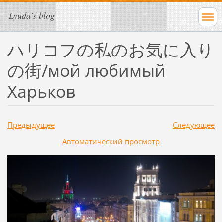
Lyuda's blog
ハリコフの私のお気に入り
の街/мой любимый
Харьков
Предыдущее
Следующее
Aвтоматический просмотр