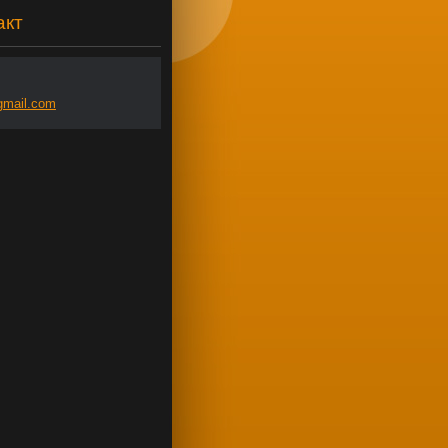
акт
gmai
l.com