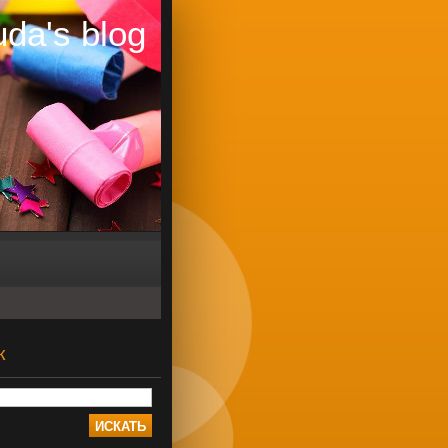
uda's blog
к