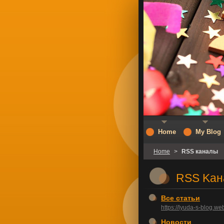
Home
My Blog
Home
>
RSS каналы
RSS Kан
Все статьи
https://lyuda-s-blog.we
Новости