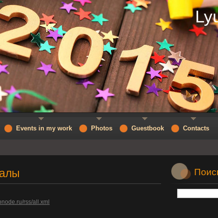
Ly
Events in my work
Photos
Guestbook
Contacts
алы
Поис
bnode.ru/rss/all.xml