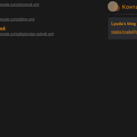
bnode.ru/rss/novosti.xml
Koнт
bnode.ru/rss/blog.xml
Lyuda's blog
тий
ogata.ly
uda@
bnode.ru/rss/kalendar-sobytij.xml